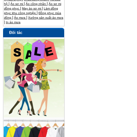
|
|
|
hộ
Áo sơ mi
Áo công nhân
Áo sơ mi
|
|
đồng phục
May áo sơ mi
Làm đồng
|
phục khu công nghiệp
Đồng phục mùa
|
|
đông
Áo mưa
Xưởng sản xuất áo mưa
|
In áo mưa
Đối tác