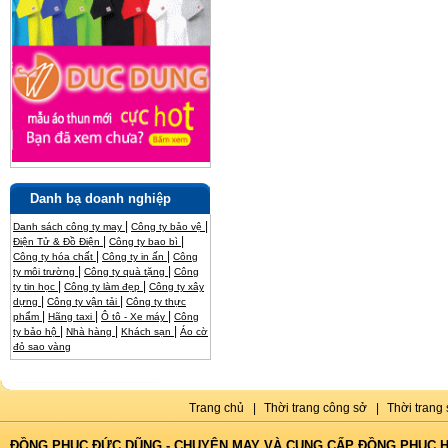
Danh bạ doanh nghiệp
|
|
Danh sách công ty may
Công ty bảo vệ
|
|
Điện Tử & Đồ Điện
Công ty bao bì
|
|
Công ty hóa chất
Công ty in ấn
Công
|
|
ty môi trường
Công ty quà tặng
Công
|
|
ty tin học
Công ty làm đẹp
Công ty xây
|
|
dựng
Công ty vận tải
Công ty thực
|
|
|
phẩm
Hãng taxi
Ô tô - Xe máy
Công
|
|
|
ty bảo hộ
Nhà hàng
Khách sạn
Áo cờ
đỏ sao vàng
Trang chủ
|
Thời trang công sở
|
Thời trang 
ĐỒNG PHỤC ĐỨC DŨNG - CHUYÊN MAY VÀ CUNG CẤP ĐỒNG PHỤC H