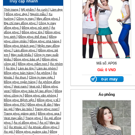
Truy cập nhanh
|
|
|
Thời trang
Mỹ phẩm
Áo cưới
Làm đẹp
|
|
|
Đồng phục đẹp
Người mẫu
Xu
|
|
|
hướng
Công ty may
May đồng phục
|
Địa chỉ may đồng phục
Công ty may
|
|
đồng phục
Đồng phục nữ sinh
Áo
|
|
đồng phục
Đồng phục lớp
Đồng phục
|
|
học sinh
Đồng phục thể thao
Đồng
|
|
phục công nhân
Đồng phục nhà hàng
|
Đồng phục khách sạn
Nhận may đồng
|
|
phục
Làm đồng phục
Đồng phục trẻ
|
|
em
May xuất khẩu
Công ty may xuất
|
|
khẩu
Đồng phục bảo vệ
Đồng phục
Mã số: AP06
|
|
công sở
Đồng phục mầm non
Áo nhóm
|
|
|
|
Áo lớp
Làm áo lớp
Làm áo nhóm
Giá: 0 VND
|
|
Đồng phục bán hàng
Áo phông
Áo
|
|
|
khoác
Áo thun
Công ty may mặc
|
Đồng phục ngân hàng
Áo phông đồng
|
|
|
phục
Vest nam
Vest nữ
Đồng phục
|
|
vest
Đồng phục bảo hộ lao động
Đồng
Áo phông
|
|
phục công ty
Đồng phục văn phòng
|
|
Đồng phục Bệnh viện
Đồng phục y tế
|
|
Đồng phục PG
Đồng phục lễ tân
May
|
|
|
áo gió
May áo béo
Trang phục noel
|
|
Trang phục giáng sinh
Đồng phục spa
|
|
Vest may sẵn
Trang phục
Áo gió đồng
|
|
|
phục
Áo nỉ đồng phục
Áo nỉ
May áo
|
|
|
nỉ
Áo khoác nỉ
Áo khoác đồng phục
|
|
Áo gió
Đồng phục quảng cáo
Đồng