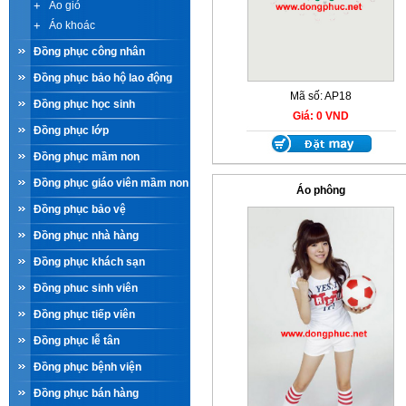
+
Áo gió
+
Áo khoác
Đồng phục công nhân
Đồng phục bảo hộ lao động
Mã số: AP18
Đồng phục học sinh
Giá: 0 VND
Đồng phục lớp
Đồng phục mầm non
Đồng phục giáo viên mầm non
Áo phông
Đồng phục bảo vệ
Đồng phục nhà hàng
Đồng phục khách sạn
Đồng phuc sinh viên
Đồng phục tiếp viên
Đồng phục lễ tân
Đồng phục bệnh viện
Đồng phục bán hàng