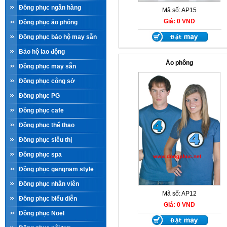
Đồng phục ngân hàng
Mã số: AP15
Giá: 0 VND
Đồng phục áo phông
Đồng phục bảo hộ may sẵn
Bảo hộ lao động
Áo phông
Đồng phục may sẵn
Đồng phục công sở
Đồng phục PG
Đồng phục cafe
Đồng phục thể thao
Đồng phục siêu thị
Đồng phục spa
Đồng phục gangnam style
Đồng phục nhân viên
Mã số: AP12
Đồng phục biểu diễn
Giá: 0 VND
Đồng phục Noel