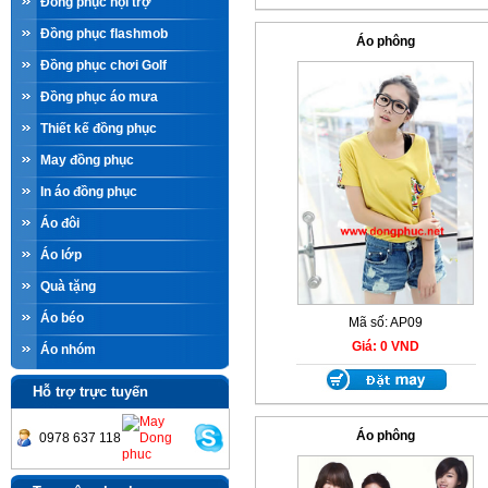
Đồng phục nội trợ
Đồng phục flashmob
Áo phông
Đồng phục chơi Golf
Đồng phục áo mưa
Thiết kế đồng phục
May đồng phục
In áo đồng phục
Áo đôi
Áo lớp
Quà tặng
Áo béo
Mã số: AP09
Giá: 0 VND
Áo nhóm
Hỗ trợ trực tuyến
Áo phông
0978 637 118