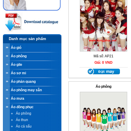
Danh mục sản phẩm
Áo gió
Áo phông
Mã số: AP21
Giá: 0 VND
Áo gile
Áo sơ mi
Áo phản quang
Áo phông
Áo phông may sẵn
Áo mưa
Áo đồng phục
+
Áo phông
+
Áo thun
+
Áo cá sấu