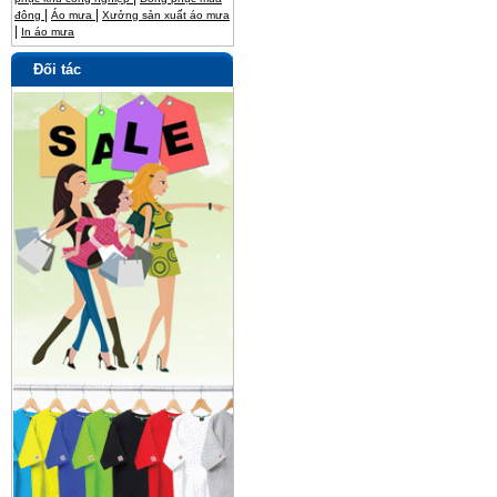
|
|
đông
Áo mưa
Xưởng sản xuất áo mưa
|
In áo mưa
Đối tác