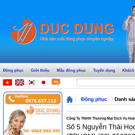
Danh sách công ty may | Danh sach cong ty may | May 
Đồng phục
Giới thiệu
Mẫu đồng phục
Tuyển dụng
Khách
Đồng phục
Danh sá
Công Ty TNHH Thương Mại Dịch Vụ Hu
Số 5 Nguyễn Thái Học