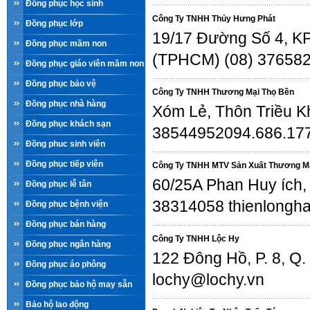
Đồng phục học sinh
Công Ty TNHH Thủy Hưng Phát
Đồng phục lớp
19/17 Đường Số 4, KP.
Đồng phục mầm non
(TPHCM) (08) 37658
Đồng phục giáo viên mầm non
Đồng phục bảo vệ
Công Ty TNHH Thương Mại Thọ Bền
Đồng phục nhà hàng
Xóm Lẻ, Thôn Triều Kh
Đồng phục khách sạn
38544952094.686.177
Đồng phuc sinh viên
Đồng phục tiếp viên
Công Ty TNHH MTV Sản Xuất Thương Mại
60/25A Phan Huy ích,
Đồng phục lễ tân
38314058 thienlongha
Đồng phục bệnh viện
Đồng phục bán hàng
Công Ty TNHH Lộc Hy
Đồng phục ngân hàng
122 Đông Hồ, P. 8, Q
Đồng phục áo phông
lochy@lochy.vn
Đồng phục bảo hộ may sẵn
Bảo hộ lao động