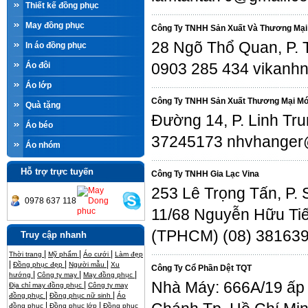
Thiết kế đồng phục
May đồng phục
Công Ty TNHH Sản Xuất Và Thương Mại
28 Ngõ Thổ Quan, P. 
In áo đồng phục
0903 285 434 vikanh
Áo đôi
Áo lớp
Công Ty TNHH Sản Xuất Thương Mại Mó
Quà tặng
Đường 14, P. Linh Tr
Áo béo
37245173 nhvhanger
Áo nhóm
Hỗ trợ trực tuyến
Công Ty TNHH Gia Lạc Vina
253 Lê Trọng Tấn, P.
0978 637 118
11/68 Nguyễn Hữu Tiế
(TPHCM) (08) 381639
Truy cập nhanh
|
|
|
Thời trang
Mỹ phẩm
Áo cưới
Làm đẹp
|
|
|
Đồng phục đẹp
Người mẫu
Xu
Công Ty Cổ Phần Dệt TQT
|
|
|
hướng
Công ty may
May đồng phục
Nhà Máy: 666A/19 ấp 
|
Địa chỉ may đồng phục
Công ty may
|
|
đồng phục
Đồng phục nữ sinh
Áo
|
|
đồng phục
Đồng phục lớp
Đồng phục