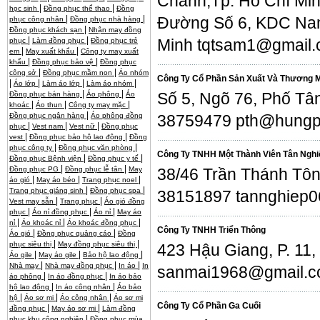
Chánh,Tp. Hồ Chí Mi
|
|
học sinh
Đồng phục thể thao
Đồng
|
|
Đường Số 6, KDC Nam 
phục công nhân
Đồng phục nhà hàng
|
Đồng phục khách sạn
Nhận may đồng
|
|
Minh tqtsam1@gmail
phục
Làm đồng phục
Đồng phục trẻ
|
|
em
May xuất khẩu
Công ty may xuất
|
|
khẩu
Đồng phục bảo vệ
Đồng phục
|
|
công sở
Đồng phục mầm non
Áo nhóm
Công Ty Cổ Phần Sản Xuất Và Thương M
|
|
|
|
Áo lớp
Làm áo lớp
Làm áo nhóm
|
|
Số 5, Ngõ 76, Phố Tân
Đồng phục bán hàng
Áo phông
Áo
|
|
|
khoác
Áo thun
Công ty may mặc
|
Đồng phục ngân hàng
Áo phông đồng
38759479 pth@hungp
|
|
|
phục
Vest nam
Vest nữ
Đồng phục
|
|
vest
Đồng phục bảo hộ lao động
Đồng
|
|
phục công ty
Đồng phục văn phòng
Công Ty TNHH Một Thành Viên Tân Nghi
|
|
Đồng phục Bệnh viện
Đồng phục y tế
|
|
Đồng phục PG
Đồng phục lễ tân
May
38/46 Trần Thánh Tôn
|
|
|
áo gió
May áo béo
Trang phục noel
|
|
Trang phục giáng sinh
Đồng phục spa
38151897 tannghiep
|
|
Vest may sẵn
Trang phục
Áo gió đồng
|
|
|
phục
Áo nỉ đồng phục
Áo nỉ
May áo
|
|
|
nỉ
Áo khoác nỉ
Áo khoác đồng phục
Công Ty TNHH Triển Thông
|
|
Áo gió
Đồng phục quảng cáo
Đồng
|
|
phục siêu thị
May đồng phục siêu thị
423 Hậu Giang, P. 11
|
|
|
Áo gile
May áo gile
Bảo hộ lao động
|
|
|
Nhà may
Nhà may đồng phục
In áo
In
sanmai1968@gmail.
|
|
áo phông
In áo đồng phục
In áo bảo
|
|
hộ lao động
In áo công nhân
Áo bảo
|
|
|
hộ
Áo sơ mi
Áo công nhân
Áo sơ mi
Công Ty Cổ Phần Ga Cuối
|
|
đồng phục
May áo sơ mi
Làm đồng
|
phục khu công nghiệp
Đồng phục mùa