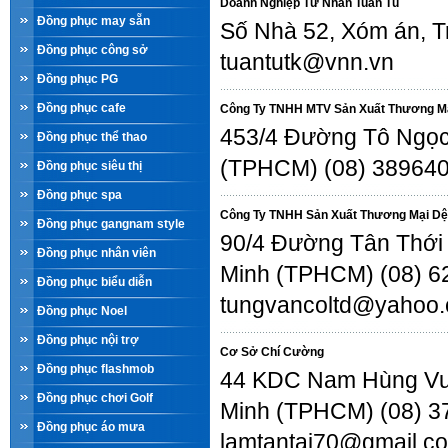
Doanh Nghiệp Tư Nhân Tuấn Tú
Đồng phục may sẵn
Số Nhà 52, Xóm án, T
Đồng phục công sở
tuantutk@vnn.vn
Đồng phục PG
Đồng phục cafe
Công Ty TNHH MTV Sản Xuất Thương Mạ
453/4 Đường Tô Ngọc 
Đồng phục thể thao
(TPHCM) (08) 38964
Đồng phục siêu thị
Đồng phục spa
Công Ty TNHH Sản Xuất Thương Mại Dệ
Đồng phục gangnam style
90/4 Đường Tân Thới N
Đồng phục nhân viên
Minh (TPHCM) (08) 6
Đồng phục biểu diễn
tungvancoltd@yahoo.
Đồng phục Noel
Đồng phục nội trợ
Cơ Sở Chí Cường
Đồng phục flashmob
44 KDC Nam Hùng Vươ
Đồng phục chơi Golf
Minh (TPHCM) (08) 37
Đồng phục áo mưa
lamtantai70@gmail.c