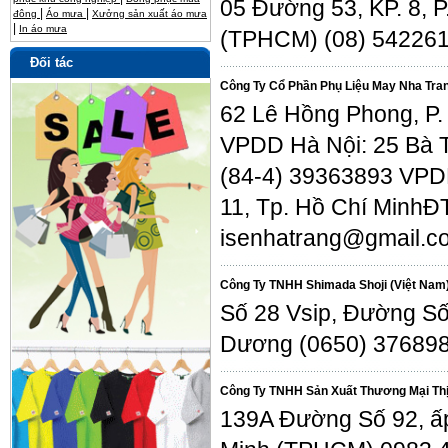
05 Đường 53, KP. 8, 
|
|
đông
Áo mưa
Xưởng sản xuất áo mưa
|
In áo mưa
(TPHCM) (08) 54226
Đối tác
Công Ty Cổ Phần Phụ Liệu May Nha Tra
62 Lê Hồng Phong, P.
VPDD Hà Nội: 25 Bà T
(84-4) 39363893 VPDD
11, Tp. Hồ Chí MinhĐ
isenhatrang@gmail.c
Công Ty TNHH Shimada Shoji (Việt Nam
Số 28 Vsip, Đường Số
Dương (0650) 37689
Công Ty TNHH Sản Xuất Thương Mại Th
139A Đường Số 92, ấp