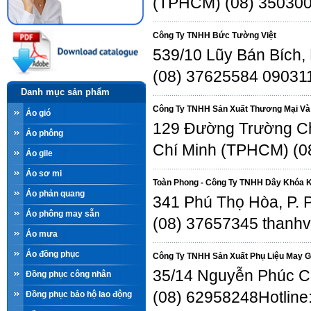
(TPHCM) (08) 35030
Công Ty TNHH Bức Tường Việt
539/10 Lũy Bán Bích,
(08) 37625584 09031
Danh mục sản phẩm
Công Ty TNHH Sản Xuất Thương Mại Và 
Áo gió
129 Đường Trường Chi
Áo phông
Chí Minh (TPHCM) (0
Áo gile
Áo sơ mi
Toàn Phong - Công Ty TNHH Dây Khóa 
Áo phản quang
341 Phú Thọ Hòa, P. 
Áo phông may sẵn
(08) 37657345 than
Áo mưa
Áo đồng phục
Công Ty TNHH Sản Xuất Phụ Liệu May G
35/14 Nguyễn Phúc Ch
Đồng phục công nhân
(08) 62958248Hotlin
Đồng phục bảo hộ lao động