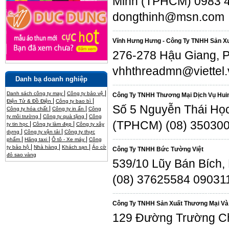
Minh (TPHCM) 0983 4
dongthinh@msn.com
Vĩnh Hưng Hưng - Công Ty TNHH Sản X
276-278 Hậu Giang, P.
vhhthreadmn@viettel.
Danh bạ doanh nghiệp
|
|
Danh sách công ty may
Công ty bảo vệ
Công Ty TNHH Thương Mại Dịch Vụ Hu
|
|
Điện Tử & Đồ Điện
Công ty bao bì
Số 5 Nguyễn Thái Học
|
|
Công ty hóa chất
Công ty in ấn
Công
|
|
ty môi trường
Công ty quà tặng
Công
(TPHCM) (08) 35030
|
|
ty tin học
Công ty làm đẹp
Công ty xây
|
|
dựng
Công ty vận tải
Công ty thực
|
|
|
phẩm
Hãng taxi
Ô tô - Xe máy
Công
|
|
|
ty bảo hộ
Nhà hàng
Khách sạn
Áo cờ
Công Ty TNHH Bức Tường Việt
đỏ sao vàng
539/10 Lũy Bán Bích,
(08) 37625584 09031
Công Ty TNHH Sản Xuất Thương Mại Và 
129 Đường Trường Chi