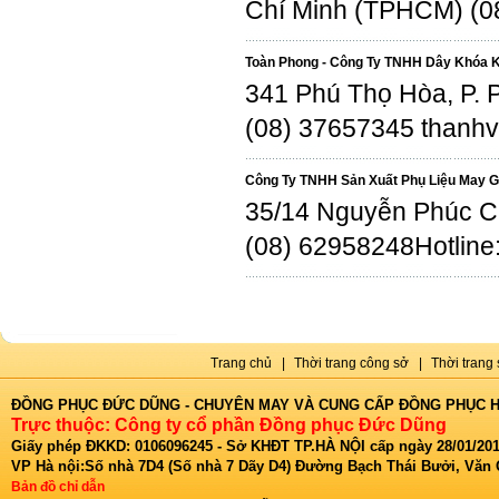
Chí Minh (TPHCM) (0
Toàn Phong - Công Ty TNHH Dây Khóa 
341 Phú Thọ Hòa, P. 
(08) 37657345 than
Công Ty TNHH Sản Xuất Phụ Liệu May G
35/14 Nguyễn Phúc Ch
(08) 62958248Hotlin
Trang chủ
|
Thời trang công sở
|
Thời trang 
ĐỒNG PHỤC ĐỨC DŨNG - CHUYÊN MAY VÀ CUNG CẤP ĐỒNG PHỤC H
Trực thuộc: Công ty cổ phần Đồng phục Đức Dũng
Giấy phép ĐKKD: 0106096245 - Sở KHĐT TP.HÀ NỘI cấp ngày 28/01/201
VP Hà nội:Số nhà 7D4 (Số nhà 7 Dãy D4) Đường Bạch Thái Bưởi, Văn
Bản đồ chỉ dẫn