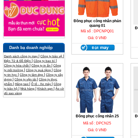
Đồng phục công nhân phản
quang 01
Đ
Mã số :
DPCNPQ01
Giá:
0 VNĐ
Danh bạ doanh nghiệp
|
|
Danh sách công ty may
Công ty bảo vệ
|
|
Điện Tử & Đồ Điện
Công ty bao bì
|
|
Công ty hóa chất
Công ty in ấn
Công
|
|
ty môi trường
Công ty quà tặng
Công
|
|
ty tin học
Công ty làm đẹp
Công ty xây
|
|
dựng
Công ty vận tải
Công ty thực
|
|
|
phẩm
Hãng taxi
Ô tô - Xe máy
Công
|
|
|
ty bảo hộ
Nhà hàng
Khách sạn
Áo cờ
đỏ sao vàng
Đồng phục công nhân 25
Đ
Mã số :
DPCN25
Giá:
0 VNĐ