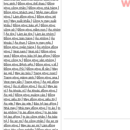
|
|
học sinh
Đồng phục thể thao
Đồng
|
|
phục công nhân
Đồng phục nhà hàng
|
Đồng phục khách sạn
Nhận may đồng
|
|
phục
Làm đồng phục
Đồng phục trẻ
|
|
em
May xuất khẩu
Công ty may xuất
|
|
khẩu
Đồng phục bảo vệ
Đồng phục
|
|
công sở
Đồng phục mầm non
Áo nhóm
|
|
|
|
Áo lớp
Làm áo lớp
Làm áo nhóm
|
|
Đồng phục bán hàng
Áo phông
Áo
|
|
|
khoác
Áo thun
Công ty may mặc
|
Đồng phục ngân hàng
Áo phông đồng
|
|
|
phục
Vest nam
Vest nữ
Đồng phục
|
|
vest
Đồng phục bảo hộ lao động
Đồng
|
|
phục công ty
Đồng phục văn phòng
|
|
Đồng phục Bệnh viện
Đồng phục y tế
|
|
Đồng phục PG
Đồng phục lễ tân
May
|
|
|
áo gió
May áo béo
Trang phục noel
|
|
Trang phục giáng sinh
Đồng phục spa
|
|
Vest may sẵn
Trang phục
Áo gió đồng
|
|
|
phục
Áo nỉ đồng phục
Áo nỉ
May áo
|
|
|
nỉ
Áo khoác nỉ
Áo khoác đồng phục
|
|
Áo gió
Đồng phục quảng cáo
Đồng
|
|
phục siêu thị
May đồng phục siêu thị
|
|
|
Áo gile
May áo gile
Bảo hộ lao động
|
|
|
Nhà may
Nhà may đồng phục
In áo
In
|
|
áo phông
In áo đồng phục
In áo bảo
|
|
hộ lao động
In áo công nhân
Áo bảo
|
|
|
hộ
Áo sơ mi
Áo công nhân
Áo sơ mi
|
|
đồng phục
May áo sơ mi
Làm đồng
|
phục khu công nghiệp
Đồng phục mùa