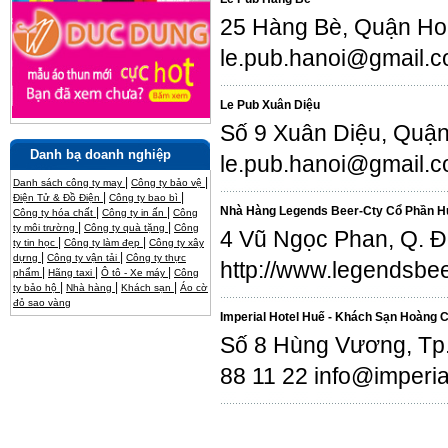
25 Hàng Bè, Quận Ho
le.pub.hanoi@gmail.c
Le Pub Xuân Diệu
Số 9 Xuân Diệu, Quận
Danh bạ doanh nghiệp
le.pub.hanoi@gmail.c
|
|
Danh sách công ty may
Công ty bảo vệ
|
|
Điện Tử & Đồ Điện
Công ty bao bì
Nhà Hàng Legends Beer-Cty Cổ Phần Hu
|
|
Công ty hóa chất
Công ty in ấn
Công
|
|
ty môi trường
Công ty quà tặng
Công
4 Vũ Ngọc Phan, Q. 
|
|
ty tin học
Công ty làm đẹp
Công ty xây
|
|
dựng
Công ty vận tải
Công ty thực
http://www.legendsbe
|
|
|
phẩm
Hãng taxi
Ô tô - Xe máy
Công
|
|
|
ty bảo hộ
Nhà hàng
Khách sạn
Áo cờ
đỏ sao vàng
Imperial Hotel Huế - Khách Sạn Hoàng 
Số 8 Hùng Vương, Tp.
88 11 22 info@imperia