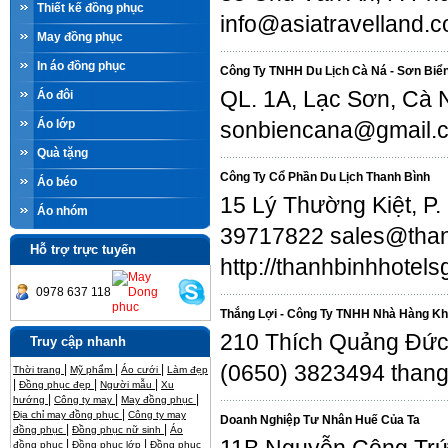
Thiết kế đồng phục
info@asiatravelland.c
May đồng phục
In áo đồng phục
Công Ty TNHH Du Lịch Cà Ná - Sơn Biể
QL. 1A, Lạc Sơn, Cà
Áo đôi
Áo lớp
sonbiencana@gmail.
Quà tặng
Công Ty Cổ Phần Du Lịch Thanh Bình
Áo béo
15 Lý Thường Kiệt, P.
Áo nhóm
39717822 sales@than
Hỗ trợ trực tuyến
http://thanhbinhhotel
0978 637 118
Thắng Lợi - Công Ty TNHH Nhà Hàng Khá
210 Thích Quảng Đức
Truy cập nhanh
(0650) 3823494 thang
|
|
|
Thời trang
Mỹ phẩm
Áo cưới
Làm đẹp
|
|
|
Đồng phục đẹp
Người mẫu
Xu
|
|
|
hướng
Công ty may
May đồng phục
|
Địa chỉ may đồng phục
Công ty may
Doanh Nghiệp Tư Nhân Huế Của Ta
|
|
đồng phục
Đồng phục nữ sinh
Áo
|
|
đồng phục
Đồng phục lớp
Đồng phục