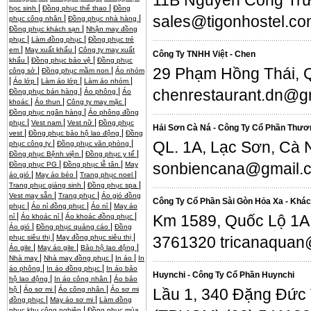
11B Nguyễn Công Trứ
|
|
học sinh
Đồng phục thể thao
Đồng
sales@tigonhostel.com
|
|
phục công nhân
Đồng phục nhà hàng
|
Đồng phục khách sạn
Nhận may đồng
|
|
phục
Làm đồng phục
Đồng phục trẻ
|
|
em
May xuất khẩu
Công ty may xuất
Công Ty TNHH Việt - Chen
|
|
khẩu
Đồng phục bảo vệ
Đồng phục
29 Phạm Hồng Thái, 
|
|
công sở
Đồng phục mầm non
Áo nhóm
|
|
|
|
Áo lớp
Làm áo lớp
Làm áo nhóm
|
|
chenrestaurant.dn@g
Đồng phục bán hàng
Áo phông
Áo
|
|
|
khoác
Áo thun
Công ty may mặc
|
Đồng phục ngân hàng
Áo phông đồng
|
|
|
phục
Vest nam
Vest nữ
Đồng phục
Hải Sơn Cà Ná - Công Ty Cổ Phần Thươ
|
|
vest
Đồng phục bảo hộ lao động
Đồng
|
|
QL. 1A, Lạc Sơn, Cà
phục công ty
Đồng phục văn phòng
|
|
Đồng phục Bệnh viện
Đồng phục y tế
|
|
sonbiencana@gmail.
Đồng phục PG
Đồng phục lễ tân
May
|
|
|
áo gió
May áo béo
Trang phục noel
|
|
Trang phục giáng sinh
Đồng phục spa
|
|
Vest may sẵn
Trang phục
Áo gió đồng
Công Ty Cổ Phần Sài Gòn Hỏa Xa - Khá
|
|
|
phục
Áo nỉ đồng phục
Áo nỉ
May áo
|
|
|
Km 1589, Quốc Lộ 1A
nỉ
Áo khoác nỉ
Áo khoác đồng phục
|
|
Áo gió
Đồng phục quảng cáo
Đồng
|
|
phục siêu thị
May đồng phục siêu thị
3761320 tricanaquan@
|
|
|
Áo gile
May áo gile
Bảo hộ lao động
|
|
|
Nhà may
Nhà may đồng phục
In áo
In
|
|
áo phông
In áo đồng phục
In áo bảo
Huynchi - Công Ty Cổ Phần Huynchi
|
|
hộ lao động
In áo công nhân
Áo bảo
|
|
|
hộ
Áo sơ mi
Áo công nhân
Áo sơ mi
Lầu 1, 340 Đặng Đức T
|
|
đồng phục
May áo sơ mi
Làm đồng
|
phục khu công nghiệp
Đồng phục mùa