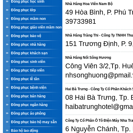
Đồng phục học sinh
Nhà Hàng Hoa Viên Nam Bộ
Đồng phục lớp
49 Hòa Bình, P. Phú 
Đồng phục mầm non
39733981
Đồng phục giáo viên mầm non
Nhà Hàng Tràng Thi - Công Ty TNHH Th
Đồng phục bảo vệ
151 Trương Định, P. 
Đồng phục nhà hàng
Đồng phục khách sạn
Nhà Hàng Nổi Sông Hương
Đồng phuc sinh viên
Công Viên 3/2,Tp. Hu
Đồng phục tiếp viên
nhsonghuong@pmail.vn
Đồng phục lễ tân
Đồng phục bệnh viện
Hai Bà Trưng - Công Ty Cổ Phần Khách 
08 Hai Bà Trưng, Tp.
Đồng phục bán hàng
Đồng phục ngân hàng
haibatrunghotel@gmai
Đồng phục áo phông
Công Ty Cổ Phần Ô Tô Điện Máy Nha Tr
Đồng phục bảo hộ may sẵn
6 Nguyễn Chánh, Tp.
Bảo hộ lao động