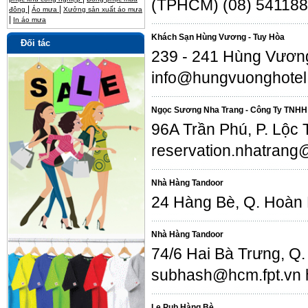
(TPHCM) (08) 541188
|
|
đông
Áo mưa
Xưởng sản xuất áo mưa
|
In áo mưa
Khách Sạn Hùng Vương - Tuy Hòa
Đối tác
239 - 241 Hùng Vương
info@hungvuonghotel
Ngọc Sương Nha Trang - Công Ty TNHH
96A Trần Phú, P. Lộc
reservation.nhatran
Nhà Hàng Tandoor
24 Hàng Bè, Q. Hoàn 
Nhà Hàng Tandoor
74/6 Hai Bà Trưng, Q
subhash@hcm.fpt.vn h
Le Pub Hàng Bè