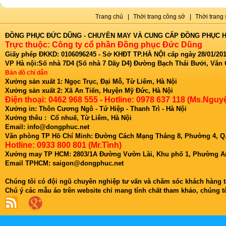
Trang chủ
|
Thời trang công sở
|
Thời trang 
ĐỒNG PHỤC ĐỨC DŨNG - CHUYÊN MAY VÀ CUNG CẤP ĐỒNG PHỤC H
Trực thuộc: Công ty cổ phần Đồng phục Đức Dũng
Giấy phép ĐKKD: 0106096245 - Sở KHĐT TP.HÀ NỘI cấp ngày 28/01/201
VP Hà nội:Số nhà 7D4 (Số nhà 7 Dãy D4) Đường Bạch Thái Bưởi, Văn
Bản đồ chỉ dẫn
Xưởng sản xuất 1: Ngọc Trục, Đại Mỗ, Từ Liêm, Hà Nội
Xưởng sản xuất 2: Xã An Tiến, Huyện Mỹ Đức, Hà Nội
Điện thoại: 0462 968 555 - Hotline: 0978 637 118 (Ms.Nguyệ
Xưởng in: Thôn Cương Ngô - Tứ Hiệp - Thanh Trì - Hà Nội
Xưởng thêu : Cổ nhuế, Từ Liêm, Hà Nội
Email: info@dongphuc.net
Văn phòng TP Hồ Chí Minh:
Đường Cách Mạng Tháng 8, Phường 4, Q.
Hotline: 0933 800 801 (Mr.Tình)
Xưởng may TP HCM: 2803/1A Đường Vườn Lài, Khu phố 1, Phường An
Email TPHCM: saigon@dongphuc.net
Chúng tôi có đội ngũ chuyên nghiệp tư vấn và chăm sóc khách hàng tậ
Chú ý các mẫu áo trên website chỉ mang tính chất tham khảo, chúng 