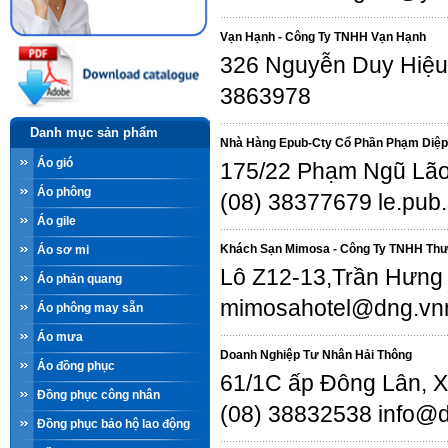
Vạn Hạnh - Công Ty TNHH Vạn Hạnh
326 Nguyễn Duy Hiệu,
3863978
Danh mục sản phẩm
Nhà Hàng Epub-Cty Cổ Phần Phạm Diệ
Áo gió
175/22 Phạm Ngũ Lão
Áo phông
(08) 38377679 le.pub
Áo gile
Khách Sạn Mimosa - Công Ty TNHH Thư
Áo sơ mi
Lô Z12-13,Trần Hưng 
Áo phản quang
mimosahotel@dng.vnn.
Áo phông may sẵn
Áo mưa
Doanh Nghiệp Tư Nhân Hải Thông
Áo đồng phục
61/1C ấp Đông Lân, X
Đồng phục công nhân
(08) 38832538 info@
Đồng phục bảo hộ lao động