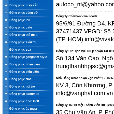
autoco_nt@yahoo.co
Đồng phục may sẵn
Đồng phục công sở
Công Ty Cổ Phần Viva Foods
Đồng phục PG
95/6/91 Đường D4, KP.
Đồng phục cafe
37471437 VPGD: Số 26
Đồng phục thể thao
(TP. HCM) info@vivafo
Đồng phục siêu thị
Đồng phục spa
Công Ty CP Dịch Vụ Du Lịch Vận Tải Tr
Số 134 Văn Cao, Ngô
Đồng phục gangnam style
Đồng phục nhân viên
trungthanhhpjsc@gmail
Đồng phục biểu diễn
Nhà Hàng Khách Sạn Vạn Phát 1 - Chi 
Đồng phục Noel
KV 3, Cồn Khương, P.
Đồng phục nội trợ
info@vanphat.com.vn
Đồng phục flashmob
Đồng phục chơi Golf
Công Ty TNHH Một Thành Viên Du Lịch
Đồng phục áo mưa
35 Chu Văn An, P. Ph