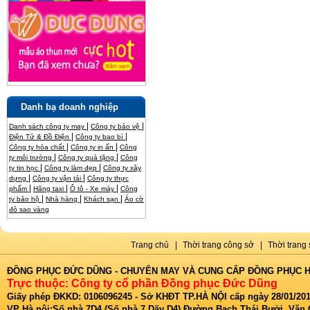
Danh bạ doanh nghiệp
|
|
Danh sách công ty may
Công ty bảo vệ
|
|
Điện Tử & Đồ Điện
Công ty bao bì
|
|
Công ty hóa chất
Công ty in ấn
Công
|
|
ty môi trường
Công ty quà tặng
Công
|
|
ty tin học
Công ty làm đẹp
Công ty xây
|
|
dựng
Công ty vận tải
Công ty thực
|
|
|
phẩm
Hãng taxi
Ô tô - Xe máy
Công
|
|
|
ty bảo hộ
Nhà hàng
Khách sạn
Áo cờ
đỏ sao vàng
Trang chủ
|
Thời trang công sở
|
Thời trang 
ĐỒNG PHỤC ĐỨC DŨNG - CHUYÊN MAY VÀ CUNG CẤP ĐỒNG PHỤC H
Trực thuộc: Công ty cổ phần Đồng phục Đức Dũng
Giấy phép ĐKKD: 0106096245 - Sở KHĐT TP.HÀ NỘI cấp ngày 28/01/201
VP Hà nội:Số nhà 7D4 (Số nhà 7 Dãy D4) Đường Bạch Thái Bưởi, Văn