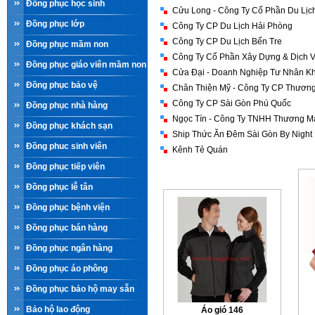
Đồng phục học sinh
Cửu Long - Công Ty Cổ Phần Du Lịc
Đồng phục lớp
Công Ty CP Du Lịch Hải Phòng
Công Ty CP Du Lịch Bến Tre
Đồng phục mầm non
Công Ty Cổ Phần Xây Dựng & Dịch 
Đồng phục giáo viên mầm non
Cửa Đại - Doanh Nghiệp Tư Nhân K
Đồng phục bảo vệ
Chân Thiện Mỹ - Công Ty CP Thương
Công Ty CP Sài Gòn Phú Quốc
Đồng phục nhà hàng
Ngọc Tín - Công Ty TNHH Thương Mạ
Đồng phục khách sạn
Ship Thức Ăn Đêm Sài Gòn By Night
Đồng phuc sinh viên
Kênh Tẻ Quán
Đồng phục tiếp viên
Đồng phục lễ tân
Đồng phục bệnh viện
Đồng phục bán hàng
Đồng phục ngân hàng
Đồng phục áo phông
Đồng phục bảo hộ may sẵn
Bảo hộ lao động
Áo gió 146