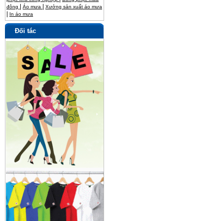
|
|
đông
Áo mưa
Xưởng sản xuất áo mưa
|
In áo mưa
Đối tác